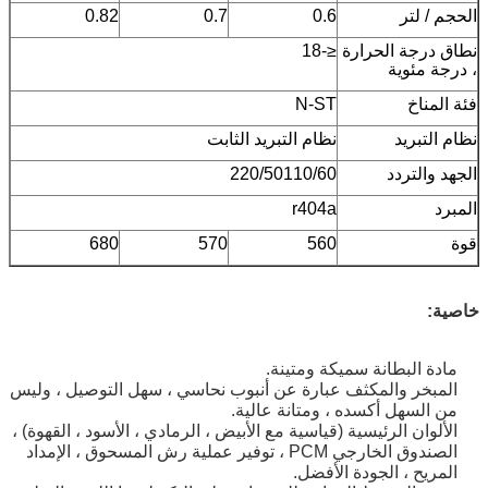
الحجم / لتر
0.6
0.7
0.82
نطاق درجة الحرارة
≤-18
، درجة مئوية
فئة المناخ
N-ST
نظام التبريد
نظام التبريد الثابت
الجهد والتردد
220/50110/60
المبرد
r404a
قوة
560
570
680
خاصية:
مادة البطانة سميكة ومتينة.
المبخر والمكثف عبارة عن أنبوب نحاسي ، سهل التوصيل ، وليس
من السهل أكسده ، ومتانة عالية.
الألوان الرئيسية (قياسية مع الأبيض ، الرمادي ، الأسود ، القهوة) ،
الصندوق الخارجي PCM ، توفير عملية رش المسحوق ، الإمداد
المريح ، الجودة الأفضل.