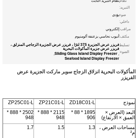
نظام
نظام التبريد الثابت
التبريد:
ضوء
يؤدى
داخلي:
مراقب:
إلكتروني
مكثف:
أنبوب نحاسي بزعنفة ألومنيوم
فريزر عرض الجزيرة 375 لترًا ، فريزر عرض الجزيرة الزجاجي المنزلق ،
تسليط
فريزر عرض جزيرة المأكولات البحرية
الضوء:
Sliding Glass Island Display Freezer
,
,
Seafood Island Display Freezer
المأكولات البحرية انزلاق الزجاج سوبر ماركت الجزيرة عرض
الفريزر
نموذج
ZD18C01-L
ZP21C01-L
ZP25C01-L
البعد (العرض ×
1895 * 88 *
2115 * 888 *
2502 * 888 *
العمق × الارتفاع)
906
948
948
مساحات العرض ،
1.3
1.5
1.7
م²