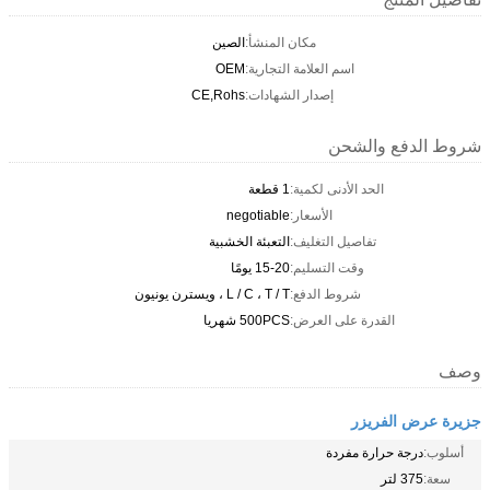
مكان المنشأ:
الصين
اسم العلامة التجارية:
OEM
إصدار الشهادات:
CE,Rohs
شروط الدفع والشحن
الحد الأدنى لكمية:
1 قطعة
الأسعار:
negotiable
تفاصيل التغليف:
التعبئة الخشبية
وقت التسليم:
15-20 يومًا
شروط الدفع:
L / C ، T / T ، ويسترن يونيون
القدرة على العرض:
500PCS شهريا
وصف
جزيرة عرض الفريزر
أسلوب:
درجة حرارة مفردة
سعة:
375 لتر