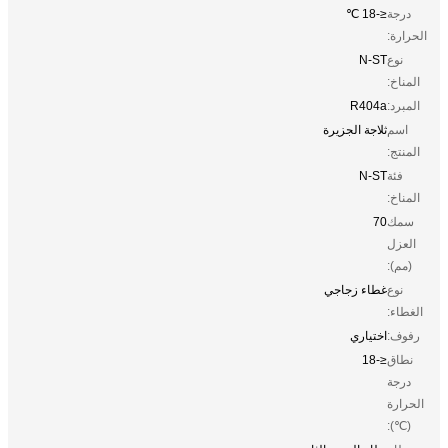
درجة
≤-18 ℃
الحرارة:
نوع
N-ST
المناخ:
المبرد:
R404a
اسم
ثلاجة الجزيرة
المنتج:
فئة
N-ST
المناخ:
سمك
70
العزل
(مم):
نوع
غطاء زجاجي
الغطاء:
رفوف:
اختياري
نطاق
≤-18
درجة
الحرارة
(℃):