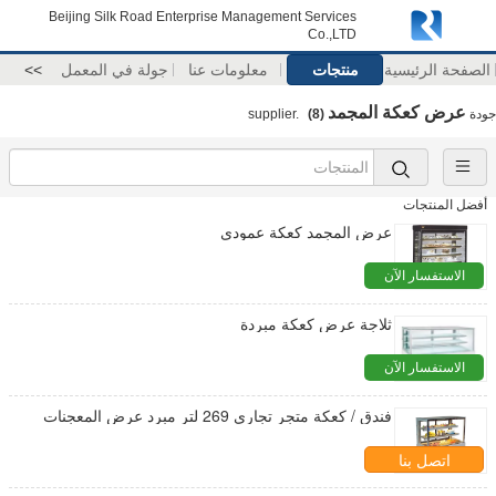
Beijing Silk Road Enterprise Management Services
Co.,LTD
الصفحة الرئيسية
منتجات
معلومات عنا
جولة في المعمل
>>
عرض كعكة المجمد
جودة
supplier.
(8)
أفضل المنتجات
عرض المجمد كعكة عمودي
الاستفسار الآن
ثلاجة عرض كعكة مبردة
الاستفسار الآن
فندق / كعكة متجر تجاري 269 لتر مبرد عرض المعجنات
اتصل بنا