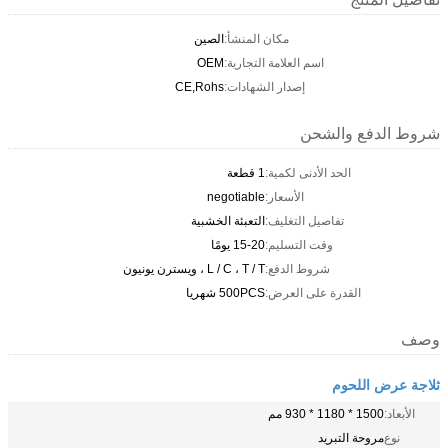
مكان المنشأ:
الصين
اسم العلامة التجارية:
OEM
إصدار الشهادات:
CE,Rohs
شروط الدفع والشحن
الحد الأدنى لكمية:
1 قطعة
الأسعار:
negotiable
تفاصيل التغليف:
التعبئة الخشبية
وقت التسليم:
15-20 يومًا
شروط الدفع:
L / C ، T / T ، ويسترن يونيون
القدرة على العرض:
500PCS شهريا
وصف
ثلاجة عرض اللحوم
الأبعاد:
1500 * 1180 * 930 مم
نوع
مروحة التبريد