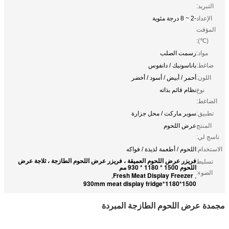
التبريد:
الإعداد
-2 ~ 8 درجة مئوية
المؤقت
(℃):
مواد:
رسمت الصلب
ضاغط:
باناسونيك / دانفوس
اللون:
أحمر / أبيض / أسود / أخضر
نوع
نظام قائم بذاته
الضاغط:
تطبيق:
سوبر ماركت / محل جزارة
المنتج
عرض اللحوم
ناسج لي:
الاستخدام:
اللحوم / أطعمة لذيذة / فواكه
فريزر عرض اللحوم العميقة ، فريزر عرض اللحوم الطازجة ، ثلاجة عرض
تسليط
اللحوم 1500 * 1180 * 930 مم
الضوء:
Fresh Meat Display Freezer
,
,
1500*1180*930mm meat display fridge
مجمدة عرض اللحوم الطازجة المبردة