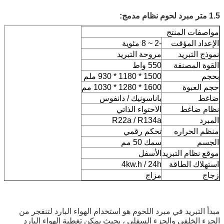
1.5 متر مبرد لحوم نظام مدمج:
مواصفات المنتج
الإعداد المؤقت
-2 ~ 8 مئوية
نموذج التبريد
مروحة التبريد
القوة المصنفة
550 واط
بحجم
1500 * 1180 * 930 ملم
حجم العبوة
1600 * 1280 * 1030 مم
ضاغط
باناسونيك / دانفوس
نظام ضاغط
الاحتواء الذاتي
المبرد
R22a / R134a
منظم الحراره
تحكم رقمي
الجسم
سمك 50 مم
موقع نظام التبريد
الأسفل
استهلاك الطاقة
4kw.h / 24h
زجاج
مزاج
مبدأ التبريد في مبرد اللحوم هو استخدام الهواء البارد لتنفجر من
الجزء الخلفي والجزء السفلي ، بحيث يمكن تغطية الهواء البارد