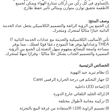
بالتساوي في كل ركن من أركان ستارة الهواء ويمكن لجميع
الأطعمة تحقيق توازن متوازن ومثالي تأثير حفظ طازج.
وصف المنتج:
إن الجمع بين الرؤية الرائعة والتصميم الكلاسيكي يجعل عداد الخدمة
الذاتية خيارًا مثاليًا لمتجرك ومتجرك.
تأتي الأساليب الكلاسيكية والحديثة مع عدادات الخدمة الذاتية I7
THEA وعداداتها.يوفر هذا النموذج دعمًا قويًا لعملك ، مما يوفر
مساحة واسعة للبضائع بمفهوم سهل التعبئة.إن الجمع بين الرؤية
المتميزة والتصميم الجذاب يشكل حلاً مثاليًا - وقرارًا سهلًا لمتجرك.
الخصائص الرئيسية
1) نظام تبريد جيد التهوية
2) جهاز التحكم في درجة الحرارة الرقمي Carel
3) إضاءة LED داخلية
4) إزالة الجليد التلقائي خارج الدورة
5) تركيبة مجانية لأطوال مختلفة
6) تصميم الزاوية 100٪ الاستفادة من غرفة البيع بالتجزئة