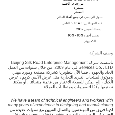
موزع/تاجر الجملة
مستورد
المصدر
السوق الرئيسي:
في جميع أنحاء العالم
عدد الموظفين:
400~500 الناس
سنة التأسيس:
2009
تصدير أجهزة
80% - 90%
الكمبيوتر:
وصف الشركة
تأسست شركة Beijing Silk Road Enterprise Management
Services Co. ، LTD في عام 2009. من خلال سنوات من العمل
الجاد والجهود ، قمنا الآن بتطويرنا كشركة مصنعة ومورد مهني
وموثوق لمنتجات التبريد التجارية مثل عرض الآيس كريم ، عرض
الكيك ، إلخ. يمكن للعملاء الاختيار من قائمة منتجاتنا ، أو يمكننا
تصنيعها وفقًا لتصميمات ومتطلبات العملاء.
We have a team of technical engineers and workers with
many years of experience in designing and manufacturing.
لدينا فريق من المهندسين والعمال الفنيين مع سنوات عديدة من
الخبرة في التصميم والتصنيع.
We also have a strict quality