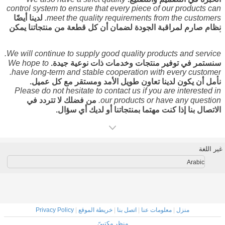
control system to ensure that every piece of our products can
meet the quality requirements from the customers.
لدينا أيضًا
نظام صارم لمراقبة الجودة لضمان أن كل قطعة من منتجاتنا يمكن
أن تلبي متطلبات الجودة من العملاء.
Also we provide with
excellent after-sale service to satisfy our customers in case
We will continue to supply good quality products and service.
they have any question or problem.
كما نقدم خدمة ممتازة بعد
سنستمر في توفير منتجات وخدمات ذات نوعية جيدة.
We hope to
البيع لإرضاء عملائنا في حالة وجود أي سؤال أو مشكلة.
have long-term and stable cooperation with every customer.
نأمل أن يكون لدينا تعاون طويل الأمد ومستقر مع كل عميل.
Please do not hesitate to contact us if you are interested in
our products or have any question.
من فضلك لا تتردد في
الاتصال بنا إذا كنت مهتما بمنتجاتنا أو لديك أي سؤال.
غير اللغة
Arabic
منزل
|
معلومات عنا
|
اتصل بنا
|
خريطة الموقع
|
Privacy Policy
منظر مكتبيّ