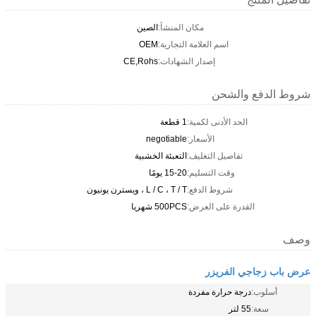
مكان المنشأ:
الصين
اسم العلامة التجارية:
OEM
إصدار الشهادات:
CE,Rohs
شروط الدفع والشحن
الحد الأدنى لكمية:
1 قطعة
الأسعار:
negotiable
تفاصيل التغليف:
التعبئة الخشبية
وقت التسليم:
15-20 يومًا
شروط الدفع:
L / C ، T / T ، ويسترن يونيون
القدرة على العرض:
500PCS شهريا
وصف
عرض باب زجاجي الفريزر
أسلوب:
درجة حرارة مفردة
سعة:
55 لتر