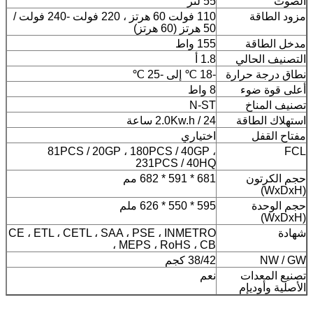
الصوت
55 لتر
مزود الطاقة
110 فولت 60 هرتز ، 220 فولت -240 فولت /
50 هرتز (60 هرتز)
مدخل الطاقة
155 واط
التصنيف الحالي
1.8 أ
نطاق درجة حرارة
-18 ℃ إلى -25 ℃
أعلى قوة ضوء
8 واط
تصنيف المناخ
N-ST
استهلاك الطاقة
2.0Kw.h / 24 ساعة
مفتاح القفل
اختياري
81PCS / 20GP ، 180PCS / 40GP ،
FCL
231PCS / 40HQ
حجم الكرتون
681 * 591 * 682 مم
(WxDxH)
حجم الوحدة
595 * 550 * 626 ملم
(WxDxH)
شهادة
CE ، ETL ، CETL ، SAA ، PSE ، INMETRO
، MEPS ، RoHS ، CB
NW / GW
38/42 كجم
تصنيع المعدات
نعم
الأصلية وأوديإم