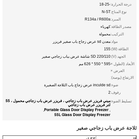
درجة الحرارة:
-18-25
نوع المناخ:
N-ST
المبرد:
R134a / R600a
مصدر الطاقة:
كهرباء
التركيب:
محمولة
مواد:
معدن sd عرض زجاج باب صغير فريزر
الطاقة (W):
155
الجهد (V):
220/110 SD شاشة عرض بباب زجاجي صغير
الأبعاد (الطول ×
595 * 550 * 626 مم
العرض ×
الارتفاع (بوصة):
ضوء:
inculde sd عرض زجاج باب الثلاجة الصغيرة
رفوف:
2
ميني فريزر عرض باب زجاجي ، فريزر عرض باب زجاجي محمول ، 55
تسليط الضوء:
لتر فريزر عرض باب زجاجي
Portable Glass Door Display Freezer
,
,
55L Glass Door Display Freezer
ثلاجة عرض باب زجاجي صغير